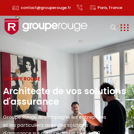
contact@grouperouge.fr
Paris, France
GROUPE ROUGE
Architecte de vos solutions
d'assurance
Groupe Rouge accompagne les entreprises
et les particuliers avec des solutions
d'assurance sur mesure depuis plus de 30